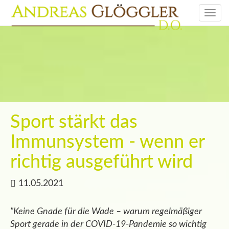
Togg
navi
Sport stärkt das
Immunsystem - wenn er
richtig ausgeführt wird
11.05.2021
"Keine Gnade für die Wade – warum regelmäßiger
Sport gerade in der COVID-19-Pandemie so wichtig