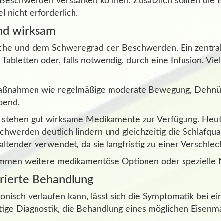
eschwerden verstärken können. Zusätzlich sollten die 
l nicht erforderlich.
und wirksam
che und dem Schweregrad der Beschwerden. Ein zentraler
bletten oder, falls notwendig, durch eine Infusion. Vie
Maßnahmen wie regelmäßige moderate Bewegung, Dehnü
bend.
stehen gut wirksame Medikamente zur Verfügung. Heute
chwerden deutlich lindern und gleichzeitig die Schlafqua
tender verwendet, da sie langfristig zu einer Verschl
kommen weitere medikamentöse Optionen oder spezielle N
urierte Behandlung
isch verlaufen kann, lässt sich die Symptomatik bei ei
tige Diagnostik, die Behandlung eines möglichen Eisenma