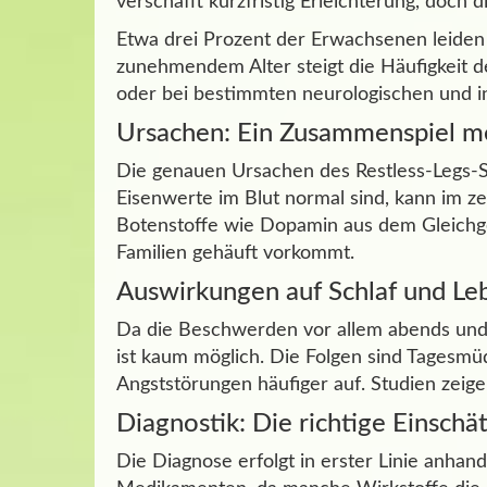
verschafft kurzfristig Erleichterung, doch
Etwa drei Prozent der Erwachsenen leiden
zunehmendem Alter steigt die Häufigkeit d
oder bei bestimmten neurologischen und in
Ursachen: Ein Zusammenspiel m
Die genauen Ursachen des Restless-Legs-Sy
Eisenwerte im Blut normal sind, kann im z
Botenstoffe wie Dopamin aus dem Gleichge
Familien gehäuft vorkommt.
Auswirkungen auf Schlaf und Leb
Da die Beschwerden vor allem abends und n
ist kaum möglich. Die Folgen sind Tagesm
Angststörungen häufiger auf. Studien ze
Diagnostik: Die richtige Einschä
Die Diagnose erfolgt in erster Linie anha