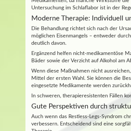
Medikamenten, da manche Wirkstoffe die B
Untersuchung im Schlaflabor ist in der Rege
Moderne Therapie: Individuell 
Die Behandlung richtet sich nach der Ursa
möglichen Eisenmangels – entweder durch Ta
deutlich davon.
Ergänzend helfen nicht-medikamentöse 
Bäder sowie der Verzicht auf Alkohol am A
Wenn diese Maßnahmen nicht ausreichen, 
Mittel der ersten Wahl. Sie können die Bes
eingesetzte Medikamente werden zurückhal
In schweren, therapieresistenten Fällen 
Gute Perspektiven durch strukt
Auch wenn das Restless-Legs-Syndrom chron
verbessern. Entscheidend sind eine sorgfäl