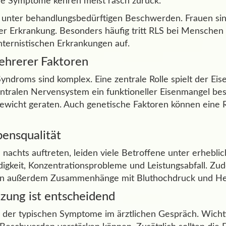
 die Symptome kehren meist rasch zurück.
 unter behandlungsbedürftigen Beschwerden. Frauen sind
er Erkrankung. Besonders häufig tritt RLS bei Menschen
ternistischen Erkrankungen auf.
ehrerer Faktoren
ndroms sind komplex. Eine zentrale Rolle spielt der Eis
entralen Nervensystem ein funktioneller Eisenmangel be
wicht geraten. Auch genetische Faktoren können eine Ro
ensqualität
achts auftreten, leiden viele Betroffene unter erheblic
üdigkeit, Konzentrationsprobleme und Leistungsabfall. 
igen außerdem Zusammenhänge mit Bluthochdruck und He
tzung ist entscheidend
nd der typischen Symptome im ärztlichen Gespräch. Wicht