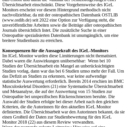
Übersichtsarbeit einschränkt. Diese Vorgehensweise des IGeL
Monitors erscheint vor diesem Hintergrund methodisch nicht
nachvollziehbar, da mit der osteopathischen Datenbank OSTLIB
(www.ostlib.de) seit 2022 eine Option zur Verfügung steht, die
unveröffentlichte Arbeiten sowie die Beiträge aller osteopathischen
Journals übersichtlich listet. Die zusätzliche Suche in einer
Osteopathie spezialisierten Datenbank ist unumgänglich, um eine
breitere Studienbasis zu erreichen.
Konsequenzen für die Aussagekraft des IGeL-Monitors
Im IGeL Monitor wurden diese Limitierungen nicht thematisiert.
Dabei waren die Auswirkungen unübersehbar: Wenn bei 10
Studien der Übersichtsarbeit ein Mangel an unberücksichtigten
Studien vorlag, dann war das bei 6 Studien umso mehr der Fall. Um
das Defizit an Studien zu erkennen, war keine aufwendige
statistische Auswertung erforderlich. Bereits 2014 erschien im BMC
Musculoskeletal Disorders (21) eine Systematische Übersichtsarbeit
und Metaanalyse, die auf der Auswertung von 15 Studien zur
Osteopathie bei unspezifischen Rückenschmerzen beruhte. Die
Auswahl der Studien erfolgte bei dieser Arbeit nach den gleichen
Kriterien, die die Autorinnen für den aktuellen IGeL Monitor
definierten. Die Übersichtsarbeit war den Autorinnen bekannt, da sie
einen Großteil der Daten zur Studienbewertung für den IGeL
Monitor 2018 (22) aus diesem Review verwandten.