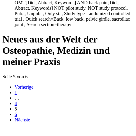
OMT[Titel, Abtract, Keywords] AND back pain[Titel,
Abtract, Keywords] NOT pilot study, NOT study protocol,
Pub. , Unpub. , Only st. , Study type=randomized controlled
trial , Quick search=Back, low back, pelvic girdle, sacroiliac
joint , Search section=therapy
Neues aus der Welt der
Osteopathie, Medizin und
meiner Praxis
Seite 5 von 6.
Vorherige
1
…
4
5
6
Nächste