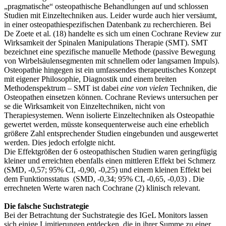
„pragmatische“ osteopathische Behandlungen auf und schlossen
Studien mit Einzeltechniken aus. Leider wurde auch hier versäumt,
in einer osteopathiespezifischen Datenbank zu recherchieren. Bei
De Zoete et al. (18) handelte es sich um einen Cochrane Review zur
Wirksamkeit der Spinalen Manipulations Therapie (SMT). SMT
bezeichnet eine spezifische manuelle Methode (passive Bewegung
von Wirbelsäulensegmenten mit schnellem oder langsamen Impuls).
Osteopathie hingegen ist ein umfassendes therapeutisches Konzept
mit eigener Philosophie, Diagnostik und einem breiten
Methodenspektrum – SMT ist dabei
eine von vielen
Techniken, die
Osteopathen einsetzen können. Cochrane Reviews untersuchen per
se die Wirksamkeit von Einzeltechniken, nicht von
Therapiesystemen. Wenn isolierte Einzeltechniken als Osteopathie
gewertet werden, müsste konsequenterweise auch eine erheblich
größere Zahl entsprechender Studien eingebunden und ausgewertet
werden. Dies jedoch erfolgte nicht.
Die Effektgrößen der 6 osteopathischen Studien waren geringfügig
kleiner und erreichten ebenfalls einen mittleren Effekt bei Schmerz
(SMD, -0,57; 95% CI, -0,90, -0,25) und einem kleinen Effekt bei
dem Funktionsstatus (SMD, -0,34; 95% CI, -0,65, -0,03) . Die
errechneten Werte waren nach Cochrane (2) klinisch relevant.
Die falsche Suchstrategie
Bei der Betrachtung der Suchstrategie des IGeL Monitors lassen
sich einige Limitierungen entdecken, die in ihrer Summe zu einer