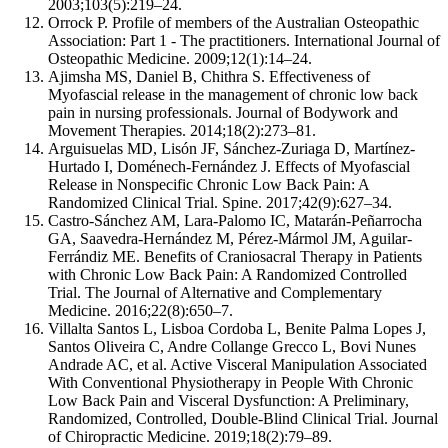
2003;103(5):219–24.
Orrock P. Profile of members of the Australian Osteopathic
Association: Part 1 - The practitioners. International Journal of
Osteopathic Medicine. 2009;12(1):14–24.
Ajimsha MS, Daniel B, Chithra S. Effectiveness of
Myofascial release in the management of chronic low back
pain in nursing professionals. Journal of Bodywork and
Movement Therapies. 2014;18(2):273–81.
Arguisuelas MD, Lisón JF, Sánchez-Zuriaga D, Martínez-
Hurtado I, Doménech-Fernández J. Effects of Myofascial
Release in Nonspecific Chronic Low Back Pain: A
Randomized Clinical Trial. Spine. 2017;42(9):627–34.
Castro-Sánchez AM, Lara-Palomo IC, Matarán-Peñarrocha
GA, Saavedra-Hernández M, Pérez-Mármol JM, Aguilar-
Ferrándiz ME. Benefits of Craniosacral Therapy in Patients
with Chronic Low Back Pain: A Randomized Controlled
Trial. The Journal of Alternative and Complementary
Medicine. 2016;22(8):650–7.
Villalta Santos L, Lisboa Cordoba L, Benite Palma Lopes J,
Santos Oliveira C, Andre Collange Grecco L, Bovi Nunes
Andrade AC, et al. Active Visceral Manipulation Associated
With Conventional Physiotherapy in People With Chronic
Low Back Pain and Visceral Dysfunction: A Preliminary,
Randomized, Controlled, Double-Blind Clinical Trial. Journal
of Chiropractic Medicine. 2019;18(2):79–89.