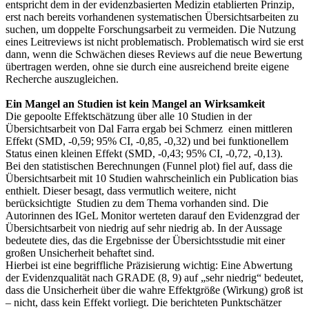
entspricht dem in der evidenzbasierten Medizin etablierten Prinzip,
erst nach bereits vorhandenen systematischen Übersichtsarbeiten zu
suchen, um doppelte Forschungsarbeit zu vermeiden. Die Nutzung
eines Leitreviews ist nicht problematisch. Problematisch wird sie erst
dann, wenn die Schwächen dieses Reviews auf die neue Bewertung
übertragen werden, ohne sie durch eine ausreichend breite eigene
Recherche auszugleichen.
Ein Mangel an Studien ist kein Mangel an Wirksamkeit
Die gepoolte Effektschätzung über alle 10 Studien in der
Übersichtsarbeit von Dal Farra ergab bei Schmerz einen mittleren
Effekt (SMD, -0,59; 95% CI, -0,85, -0,32) und bei funktionellem
Status einen kleinen Effekt (SMD, -0,43; 95% CI, -0,72, -0,13).
Bei den statistischen Berechnungen (Funnel plot) fiel auf, dass die
Übersichtsarbeit mit 10 Studien wahrscheinlich ein Publication bias
enthielt. Dieser besagt, dass vermutlich weitere, nicht
berücksichtigte Studien zu dem Thema vorhanden sind. Die
Autorinnen des IGeL Monitor werteten darauf den Evidenzgrad der
Übersichtsarbeit von niedrig auf sehr niedrig ab. In der Aussage
bedeutete dies, das die Ergebnisse der Übersichtsstudie mit einer
großen Unsicherheit behaftet sind.
Hierbei ist eine begriffliche Präzisierung wichtig: Eine Abwertung
der Evidenzqualität nach GRADE (8, 9) auf „sehr niedrig“ bedeutet,
dass die Unsicherheit über die wahre Effektgröße (Wirkung) groß ist
– nicht, dass kein Effekt vorliegt. Die berichteten Punktschätzer