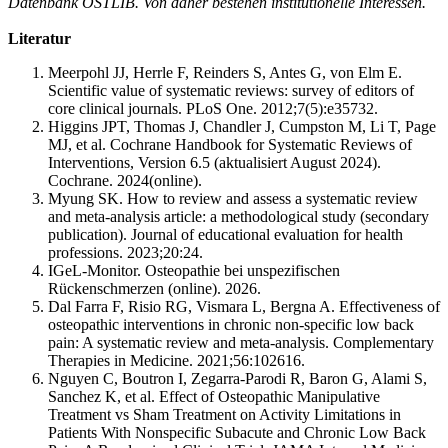
Datenbank OSTLIB.
Von daher bestehen institutionelle Interessen.
Literatur
Meerpohl JJ, Herrle F, Reinders S, Antes G, von Elm E.
Scientific value of systematic reviews: survey of editors of
core clinical journals. PLoS One. 2012;7(5):e35732.
Higgins JPT, Thomas J, Chandler J, Cumpston M, Li T, Page
MJ, et al. Cochrane Handbook for Systematic Reviews of
Interventions, Version 6.5 (aktualisiert August 2024).
Cochrane. 2024(online).
Myung SK. How to review and assess a systematic review
and meta-analysis article: a methodological study (secondary
publication). Journal of educational evaluation for health
professions. 2023;20:24.
IGeL-Monitor. Osteopathie bei unspezifischen
Rückenschmerzen (online). 2026.
Dal Farra F, Risio RG, Vismara L, Bergna A. Effectiveness of
osteopathic interventions in chronic non-specific low back
pain: A systematic review and meta-analysis. Complementary
Therapies in Medicine. 2021;56:102616.
Nguyen C, Boutron I, Zegarra-Parodi R, Baron G, Alami S,
Sanchez K, et al. Effect of Osteopathic Manipulative
Treatment vs Sham Treatment on Activity Limitations in
Patients With Nonspecific Subacute and Chronic Low Back