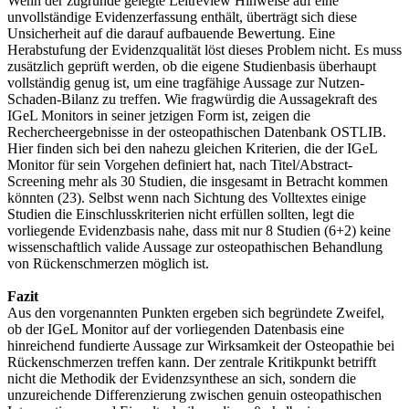
Wenn der zugrunde gelegte Leitreview Hinweise auf eine
unvollständige Evidenzerfassung enthält, überträgt sich diese
Unsicherheit auf die darauf aufbauende Bewertung. Eine
Herabstufung der Evidenzqualität löst dieses Problem nicht. Es muss
zusätzlich geprüft werden, ob die eigene Studienbasis überhaupt
vollständig genug ist, um eine tragfähige Aussage zur Nutzen-
Schaden-Bilanz zu treffen. Wie fragwürdig die Aussagekraft des
IGeL Monitors in seiner jetzigen Form ist, zeigen die
Rechercheergebnisse in der osteopathischen Datenbank OSTLIB.
Hier finden sich bei den nahezu gleichen Kriterien, die der IGeL
Monitor für sein Vorgehen definiert hat, nach Titel/Abstract-
Screening mehr als 30 Studien, die insgesamt in Betracht kommen
könnten (23). Selbst wenn nach Sichtung des Volltextes einige
Studien die Einschlusskriterien nicht erfüllen sollten, legt die
vorliegende Evidenzbasis nahe, dass mit nur 8 Studien (6+2) keine
wissenschaftlich valide Aussage zur osteopathischen Behandlung
von Rückenschmerzen möglich ist.
Fazit
Aus den vorgenannten Punkten ergeben sich begründete Zweifel,
ob der IGeL Monitor auf der vorliegenden Datenbasis eine
hinreichend fundierte Aussage zur Wirksamkeit der Osteopathie bei
Rückenschmerzen treffen kann. Der zentrale Kritikpunkt betrifft
nicht die Methodik der Evidenzsynthese an sich, sondern die
unzureichende Differenzierung zwischen genuin osteopathischen