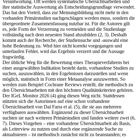
Verantwortung. Oft werden systematische Übersichtsarbeiten und
ihre statistische Auswertung als Entscheidungsgrundlage verwendet.
Das hat den Vorteil, dass zur Meinungsbildung nicht mehr in den
vorhanden Primärstudien nachgeschlagen werden muss, sondern die
übergeordnete Zusammenfassung nutzbar ist. Für die Autoren gilt
es, jede Form der Verzerrung zu vermeiden und die Studienlage
vollständig nach dem neuesten Stand abzubilden (2, 3). Deshalb
kommt auch der Recherche, der Studiensuche und -auswahl eine
hohe Bedeutung zu. Wird hier nicht korrekt vorgegangen und
unterlaufen Fehler, wird das Ergebnis verzerrt und die Aussage
fragwürdig.
Der übliche Weg für die Bewertung eines Therapieverfahrens bei
einer ausgewählten Indikation besteht darin, vorhandene Studien zu
suchen, auszuwählen, in den Ergebnissen darzustellen und wenn
möglich, statistisch in Form einer Metaanalyse auszuwerten. So
werden zum Beispiel Cochrane Reviews erstellt, die methodisch zu
den Übersichtsarbeiten mit den höchsten Qualitätskriterien gehören.
Der IGeL Monitor 2026 (4) ging diesen Weg nicht. Stattdessen
stützten sich die Autorinnen auf eine schon vorhandene
Übersichtsarbeit von Dal Farra et al. (5), die sie aus mehreren
verfügbaren auswählten. Ergänzend zu dieser Übersichtsarbeit
suchten sie nach weiteren Primärstudien und fanden weitere zwei (6,
7). Dieses Vorgehen – eine vorhandene Übersichtsarbeit als Basis,
als Leitreview zu nutzen und durch eine ergänzende Suche zu
aktualisieren – ist methodisch zunächst nicht zu beanstanden; es