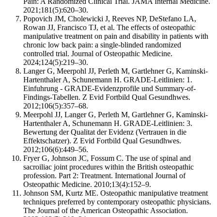
Pain: A Randomized Clinical Trial. JAMA Internal Medicine.
2021;181(5):620–30.
Popovich JM, Cholewicki J, Reeves NP, DeStefano LA,
Rowan JJ, Francisco TJ, et al. The effects of osteopathic
manipulative treatment on pain and disability in patients with
chronic low back pain: a single-blinded randomized
controlled trial. Journal of Osteopathic Medicine.
2024;124(5):219–30.
Langer G, Meerpohl JJ, Perleth M, Gartlehner G, Kaminski-
Hartenthaler A, Schunemann H. GRADE-Leitlinien: 1.
Einfuhrung - GRADE-Evidenzprofile und Summary-of-
Findings-Tabellen. Z Evid Fortbild Qual Gesundhwes.
2012;106(5):357–68.
Meerpohl JJ, Langer G, Perleth M, Gartlehner G, Kaminski-
Hartenthaler A, Schunemann H. GRADE-Leitlinien: 3.
Bewertung der Qualitat der Evidenz (Vertrauen in die
Effektschatzer). Z Evid Fortbild Qual Gesundhwes.
2012;106(6):449–56.
Fryer G, Johnson JC, Fossum C. The use of spinal and
sacroiliac joint procedures within the British osteopathic
profession. Part 2: Treatment. International Journal of
Osteopathic Medicine. 2010;13(4):152–9.
Johnson SM, Kurtz ME. Osteopathic manipulative treatment
techniques preferred by contemporary osteopathic physicians.
The Journal of the American Osteopathic Association.