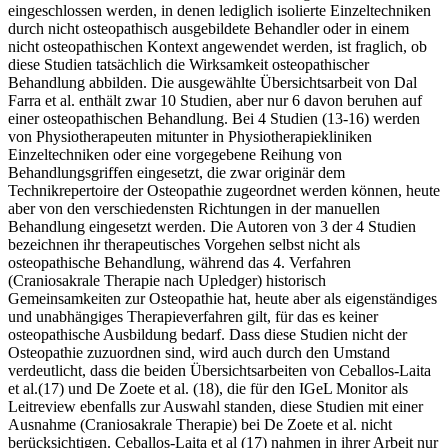
eingeschlossen werden, in denen lediglich isolierte Einzeltechniken
durch nicht osteopathisch ausgebildete Behandler oder in einem
nicht osteopathischen Kontext angewendet werden, ist fraglich, ob
diese Studien tatsächlich die Wirksamkeit osteopathischer
Behandlung abbilden. Die ausgewählte Übersichtsarbeit von Dal
Farra et al. enthält zwar 10 Studien, aber nur 6 davon beruhen auf
einer osteopathischen Behandlung. Bei 4 Studien (13-16) werden
von Physiotherapeuten mitunter in Physiotherapiekliniken
Einzeltechniken oder eine vorgegebene Reihung von
Behandlungsgriffen eingesetzt, die zwar originär dem
Technikrepertoire der Osteopathie zugeordnet werden können, heute
aber von den verschiedensten Richtungen in der manuellen
Behandlung eingesetzt werden. Die Autoren von 3 der 4 Studien
bezeichnen ihr therapeutisches Vorgehen selbst nicht als
osteopathische Behandlung, während das 4. Verfahren
(Craniosakrale Therapie nach Upledger) historisch
Gemeinsamkeiten zur Osteopathie hat, heute aber als eigenständiges
und unabhängiges Therapieverfahren gilt, für das es keiner
osteopathische Ausbildung bedarf. Dass diese Studien nicht der
Osteopathie zuzuordnen sind, wird auch durch den Umstand
verdeutlicht, dass die beiden Übersichtsarbeiten von Ceballos-Laita
et al.(17) und De Zoete et al. (18), die für den IGeL Monitor als
Leitreview ebenfalls zur Auswahl standen, diese Studien mit einer
Ausnahme (Craniosakrale Therapie) bei De Zoete et al. nicht
berücksichtigen. Ceballos-Laita et al (17) nahmen in ihrer Arbeit nur