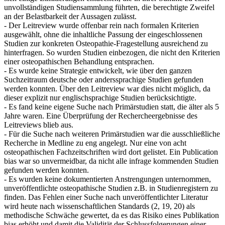
unvollständigen Studiensammlung führten, die berechtigte Zweifel
an der Belastbarkeit der Aussagen zulässt.
- Der Leitreview wurde offenbar rein nach formalen Kriterien
ausgewählt, ohne die inhaltliche Passung der eingeschlossenen
Studien zur konkreten Osteopathie-Fragestellung ausreichend zu
hinterfragen. So wurden Studien einbezogen, die nicht den Kriterien
einer osteopathischen Behandlung entsprachen.
- Es wurde keine Strategie entwickelt, wie über den ganzen
Suchzeitraum deutsche oder anderssprachige Studien gefunden
werden konnten. Über den Leitreview war dies nicht möglich, da
dieser explizit nur englischsprachige Studien berücksichtigte.
- Es fand keine eigene Suche nach Primärstudien statt, die älter als 5
Jahre waren. Eine Überprüfung der Rechercheergebnisse des
Leitreviews blieb aus.
- Für die Suche nach weiteren Primärstudien war die ausschließliche
Recherche in Medline zu eng angelegt. Nur eine von acht
osteopathischen Fachzeitschriften wird dort gelistet. Ein Publication
bias war so unvermeidbar, da nicht alle infrage kommenden Studien
gefunden werden konnten.
- Es wurden keine dokumentierten Anstrengungen unternommen,
unveröffentlichte osteopathische Studien z.B. in Studienregistern zu
finden. Das Fehlen einer Suche nach unveröffentlichter Literatur
wird heute nach wissenschaftlichen Standards (2, 19, 20) als
methodische Schwäche gewertet, da es das Risiko eines Publikation
bias erhöht und damit die Validität der Schlussfolgerungen einer