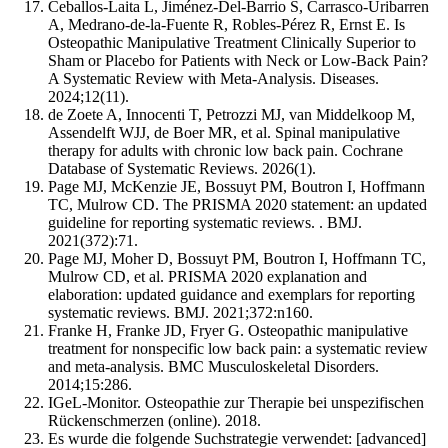
Ceballos-Laita L, Jiménez-Del-Barrio S, Carrasco-Uribarren
A, Medrano-de-la-Fuente R, Robles-Pérez R, Ernst E. Is
Osteopathic Manipulative Treatment Clinically Superior to
Sham or Placebo for Patients with Neck or Low-Back Pain?
A Systematic Review with Meta-Analysis. Diseases.
2024;12(11).
de Zoete A, Innocenti T, Petrozzi MJ, van Middelkoop M,
Assendelft WJJ, de Boer MR, et al. Spinal manipulative
therapy for adults with chronic low back pain. Cochrane
Database of Systematic Reviews. 2026(1).
Page MJ, McKenzie JE, Bossuyt PM, Boutron I, Hoffmann
TC, Mulrow CD. The PRISMA 2020 statement: an updated
guideline for reporting systematic reviews. . BMJ.
2021(372):71.
Page MJ, Moher D, Bossuyt PM, Boutron I, Hoffmann TC,
Mulrow CD, et al. PRISMA 2020 explanation and
elaboration: updated guidance and exemplars for reporting
systematic reviews. BMJ. 2021;372:n160.
Franke H, Franke JD, Fryer G. Osteopathic manipulative
treatment for nonspecific low back pain: a systematic review
and meta-analysis. BMC Musculoskeletal Disorders.
2014;15:286.
IGeL-Monitor. Osteopathie zur Therapie bei unspezifischen
Rückenschmerzen (online). 2018.
Es wurde die folgende Suchstrategie verwendet: [advanced]