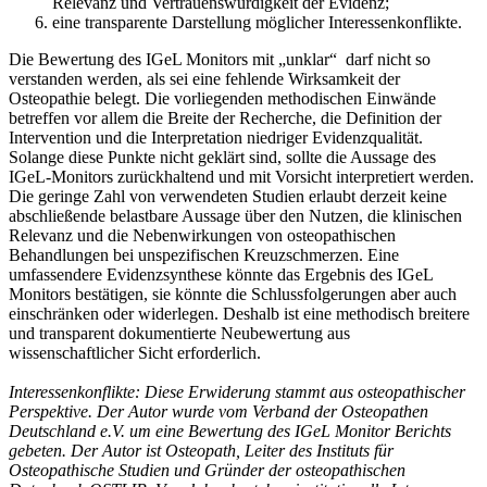
Relevanz und Vertrauenswürdigkeit der Evidenz;
eine transparente Darstellung möglicher Interessenkonflikte.
Die Bewertung des IGeL Monitors mit „unklar“ darf nicht so
verstanden werden, als sei eine fehlende Wirksamkeit der
Osteopathie belegt. Die vorliegenden methodischen Einwände
betreffen vor allem die Breite der Recherche, die Definition der
Intervention und die Interpretation niedriger Evidenzqualität.
Solange diese Punkte nicht geklärt sind, sollte die Aussage des
IGeL-Monitors zurückhaltend und mit Vorsicht interpretiert werden.
Die geringe Zahl von verwendeten Studien erlaubt derzeit keine
abschließende belastbare Aussage über den Nutzen, die klinischen
Relevanz und die Nebenwirkungen von osteopathischen
Behandlungen bei unspezifischen Kreuzschmerzen. Eine
umfassendere Evidenzsynthese könnte das Ergebnis des IGeL
Monitors bestätigen, sie könnte die Schlussfolgerungen aber auch
einschränken oder widerlegen. Deshalb ist eine methodisch breitere
und transparent dokumentierte Neubewertung aus
wissenschaftlicher Sicht erforderlich.
Interessenkonflikte: Diese Erwiderung stammt aus osteopathischer
Perspektive. Der Autor wurde vom Verband der Osteopathen
Deutschland e.V. um eine Bewertung des IGeL Monitor Berichts
gebeten. Der Autor ist Osteopath, Leiter des Instituts für
Osteopathische Studien und Gründer der osteopathischen