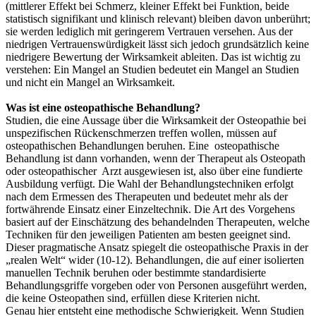
(mittlerer Effekt bei Schmerz, kleiner Effekt bei Funktion, beide
statistisch signifikant und klinisch relevant) bleiben davon unberührt;
sie werden lediglich mit geringerem Vertrauen versehen. Aus der
niedrigen Vertrauenswürdigkeit lässt sich jedoch grundsätzlich keine
niedrigere Bewertung der Wirksamkeit ableiten. Das ist wichtig zu
verstehen: Ein Mangel an Studien bedeutet ein Mangel an Studien
und nicht ein Mangel an Wirksamkeit.
Was ist eine osteopathische Behandlung?
Studien, die eine Aussage über die Wirksamkeit der Osteopathie bei
unspezifischen Rückenschmerzen treffen wollen, müssen auf
osteopathischen Behandlungen beruhen. Eine osteopathische
Behandlung ist dann vorhanden, wenn der Therapeut als Osteopath
oder osteopathischer Arzt ausgewiesen ist, also über eine fundierte
Ausbildung verfügt. Die Wahl der Behandlungstechniken erfolgt
nach dem Ermessen des Therapeuten und bedeutet mehr als der
fortwährende Einsatz einer Einzeltechnik. Die Art des Vorgehens
basiert auf der Einschätzung des behandelnden Therapeuten, welche
Techniken für den jeweiligen Patienten am besten geeignet sind.
Dieser pragmatische Ansatz spiegelt die osteopathische Praxis in der
„realen Welt“ wider (10-12). Behandlungen, die auf einer isolierten
manuellen Technik beruhen oder bestimmte standardisierte
Behandlungsgriffe vorgeben oder von Personen ausgeführt werden,
die keine Osteopathen sind, erfüllen diese Kriterien nicht.
Genau hier entsteht eine methodische Schwierigkeit. Wenn Studien