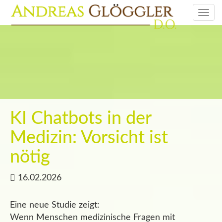
Togg
navi
KI Chatbots in der
Medizin: Vorsicht ist
nötig
16.02.2026
Eine neue Studie zeigt:
Wenn Menschen medizinische Fragen mit