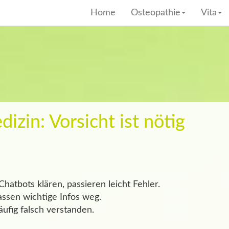
Home
Osteopathie
Vita
izin: Vorsicht ist nötig
tbots klären, passieren leicht Fehler.
assen wichtige Infos weg.
fig falsch verstanden.