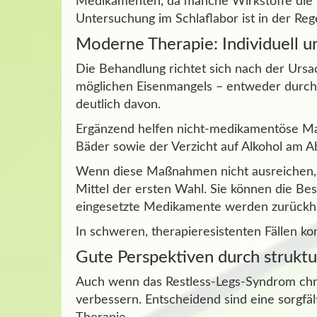
Medikamenten, da manche Wirkstoffe die B
Untersuchung im Schlaflabor ist in der Rege
Moderne Therapie: Individuell 
Die Behandlung richtet sich nach der Ursa
möglichen Eisenmangels – entweder durch Ta
deutlich davon.
Ergänzend helfen nicht-medikamentöse 
Bäder sowie der Verzicht auf Alkohol am A
Wenn diese Maßnahmen nicht ausreichen, 
Mittel der ersten Wahl. Sie können die Bes
eingesetzte Medikamente werden zurückhal
In schweren, therapieresistenten Fällen 
Gute Perspektiven durch strukt
Auch wenn das Restless-Legs-Syndrom chron
verbessern. Entscheidend sind eine sorgfäl