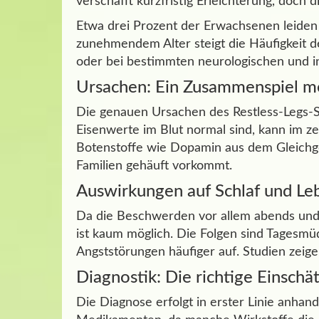
verschafft kurzfristig Erleichterung, doch
Etwa drei Prozent der Erwachsenen leiden
zunehmendem Alter steigt die Häufigkeit d
oder bei bestimmten neurologischen und in
Ursachen: Ein Zusammenspiel m
Die genauen Ursachen des Restless-Legs-Sy
Eisenwerte im Blut normal sind, kann im z
Botenstoffe wie Dopamin aus dem Gleichge
Familien gehäuft vorkommt.
Auswirkungen auf Schlaf und Leb
Da die Beschwerden vor allem abends und n
ist kaum möglich. Die Folgen sind Tagesm
Angststörungen häufiger auf. Studien ze
Diagnostik: Die richtige Einschä
Die Diagnose erfolgt in erster Linie anha