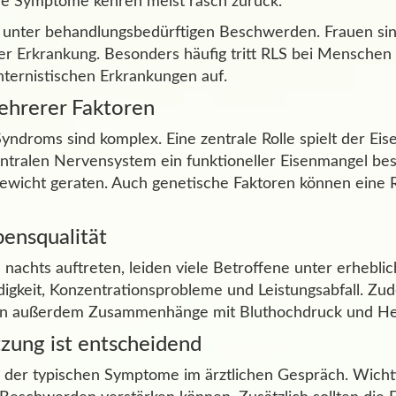
 die Symptome kehren meist rasch zurück.
 unter behandlungsbedürftigen Beschwerden. Frauen sind
er Erkrankung. Besonders häufig tritt RLS bei Menschen
ternistischen Erkrankungen auf.
ehrerer Faktoren
ndroms sind komplex. Eine zentrale Rolle spielt der Eis
entralen Nervensystem ein funktioneller Eisenmangel be
wicht geraten. Auch genetische Faktoren können eine Ro
ensqualität
achts auftreten, leiden viele Betroffene unter erheblic
üdigkeit, Konzentrationsprobleme und Leistungsabfall. 
igen außerdem Zusammenhänge mit Bluthochdruck und He
tzung ist entscheidend
nd der typischen Symptome im ärztlichen Gespräch. Wicht