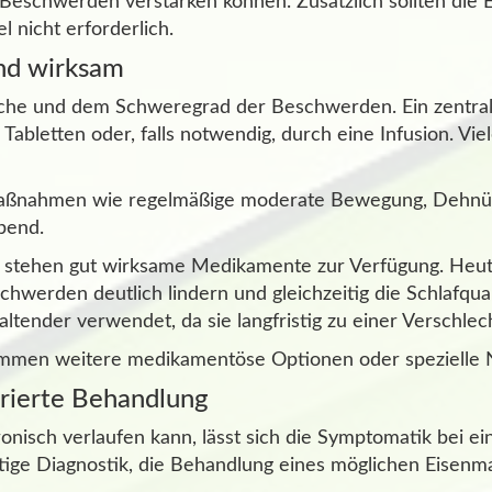
eschwerden verstärken können. Zusätzlich sollten die 
l nicht erforderlich.
und wirksam
che und dem Schweregrad der Beschwerden. Ein zentraler
bletten oder, falls notwendig, durch eine Infusion. Vie
Maßnahmen wie regelmäßige moderate Bewegung, Dehnü
bend.
stehen gut wirksame Medikamente zur Verfügung. Heute
chwerden deutlich lindern und gleichzeitig die Schlafqua
tender verwendet, da sie langfristig zu einer Verschl
kommen weitere medikamentöse Optionen oder spezielle N
urierte Behandlung
isch verlaufen kann, lässt sich die Symptomatik bei ei
tige Diagnostik, die Behandlung eines möglichen Eisenma