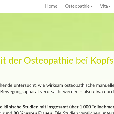
Home
Osteopathie
Vita
it der Osteopathie bei Kop
chende untersucht, wie wirksam osteopathische manuell
m Bewegungsapparat verursacht werden – also etwa durc
te klinische Studien mit insgesamt über 1 000 Teilnehm
nd rund
80 % waren Frauen
. Die Studien verglichen unter