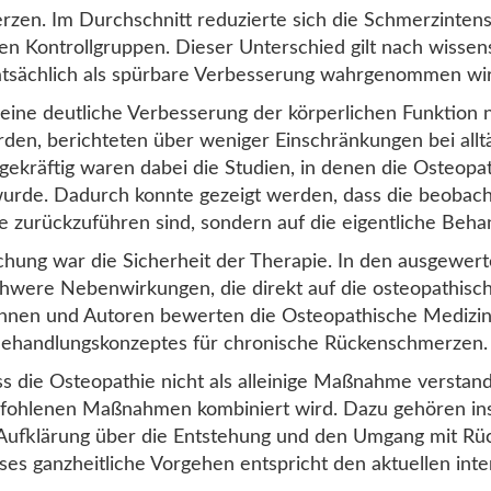
rzen. Im Durchschnitt reduzierte sich die Schmerzintens
en Kontrollgruppen. Dieser Unterschied gilt nach wissen
 tatsächlich als spürbare Verbesserung wahrgenommen wi
ine deutliche Verbesserung der körperlichen Funktion
rden, berichteten über weniger Einschränkungen bei allt
gekräftig waren dabei die Studien, in denen die Osteopat
urde. Dadurch konnte gezeigt werden, dass die beobachte
 zurückzuführen sind, sondern auf die eigentliche Behan
uchung war die Sicherheit der Therapie. In den ausgewe
hwere Nebenwirkungen, die direkt auf die osteopathis
orinnen und Autoren bewerten die Osteopathische Medizin
Behandlungskonzeptes für chronische Rückenschmerzen.
 die Osteopathie nicht als alleinige Maßnahme verstand
mpfohlenen Maßnahmen kombiniert wird. Dazu gehören i
 Aufklärung über die Entstehung und den Umgang mit R
es ganzheitliche Vorgehen entspricht den aktuellen inter