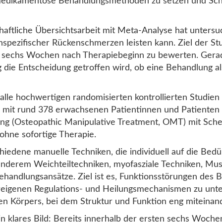
t-medikamentöse Behandlungsmethoden zu setzen und Sch
chaftliche Übersichtsarbeit mit Meta-Analyse hat untersu
pezifischer Rückenschmerzen leisten kann. Ziel der Studi
 sechs Wochen nach Therapiebeginn zu bewerten. Gerade
fig die Entscheidung getroffen wird, ob eine Behandlun
lle hochwertigen randomisierten kontrollierten Studien 
 mit rund 378 erwachsenen Patientinnen und Patienten
ng (Osteopathic Manipulative Treatment, OMT) mit Sche
ohne sofortige Therapie.
iedene manuelle Techniken, die individuell auf die Bedü
derem Weichteiltechniken, myofasziale Techniken, Musk
ehandlungsansätze. Ziel ist es, Funktionsstörungen de
ereigenen Regulations- und Heilungsmechanismen zu unt
en Körpers, bei dem Struktur und Funktion eng miteinan
n klares Bild: Bereits innerhalb der ersten sechs Woche